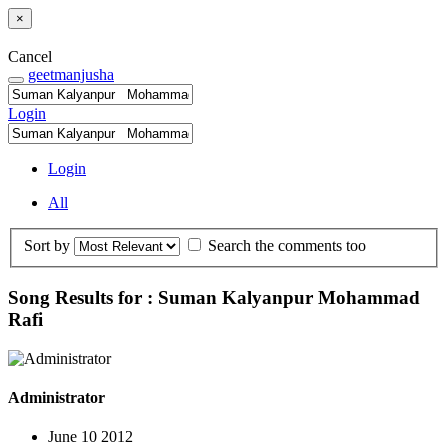
×
Cancel
geetmanjusha
Login
Login
All
Sort by
Search the comments too
Song Results for : Suman Kalyanpur Mohammad
Rafi
Administrator
June 10 2012