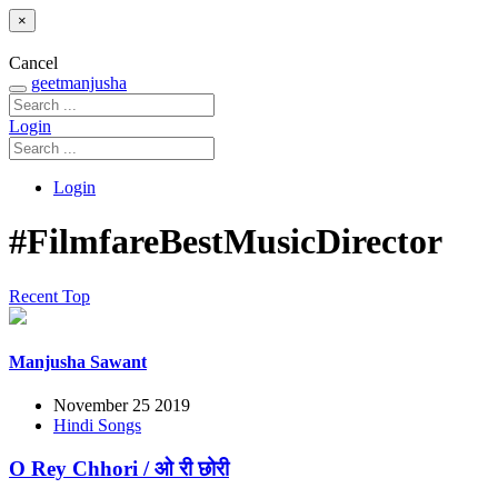
×
Cancel
geetmanjusha
Login
Login
#FilmfareBestMusicDirector
Recent
Top
Manjusha Sawant
November 25 2019
Hindi Songs
O Rey Chhori / ओ री छोरी