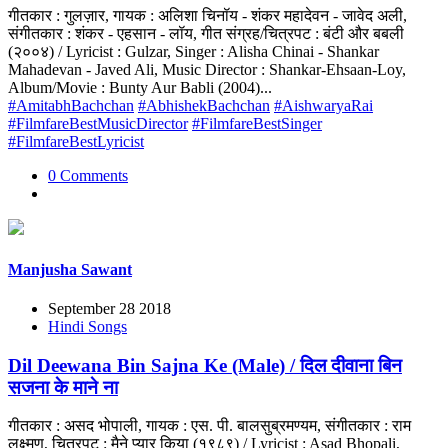
गीतकार : गुलज़ार, गायक : अलिशा चिनॉय - शंकर महादेवन - जावेद अली,
संगीतकार : शंकर - एहसान - लॉय, गीत संग्रह/चित्रपट : बंटी और बबली
(२००४) / Lyricist : Gulzar, Singer : Alisha Chinai - Shankar
Mahadevan - Javed Ali, Music Director : Shankar-Ehsaan-Loy,
Album/Movie : Bunty Aur Babli (2004)...
#AmitabhBachchan
#AbhishekBachchan
#AishwaryaRai
#FilmfareBestMusicDirector
#FilmfareBestSinger
#FilmfareBestLyricist
0 Comments
Manjusha Sawant
September 28 2018
Hindi Songs
Dil Deewana Bin Sajna Ke (Male) / दिल दीवाना बिन
सजना के माने ना
गीतकार : असद भोपाली, गायक : एस. पी. बालसुब्रमण्यम, संगीतकार : राम
लक्ष्मण, चित्रपट : मैने प्यार किया (१९८९) / Lyricist : Asad Bhopali,