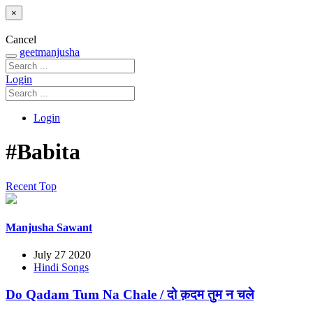
×
Cancel
geetmanjusha
Login
Login
#Babita
Recent
Top
Manjusha Sawant
July 27 2020
Hindi Songs
Do Qadam Tum Na Chale / दो क़दम तुम न चले