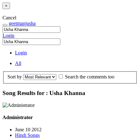
×
Cancel
geetmanjusha
Login
Login
All
Sort by
Search the comments too
Song Results for : Usha Khanna
Administrator
June 10 2012
Hindi Songs