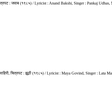
ल, चित्रपट : जवाब (१९८५) / Lyricist : Anand Bakshi, Singer : Pankaj Udha
्पी लाहिरी, चित्रपट : झूठी (१९८५) / Lyricist : Maya Govind, Singer : Lat