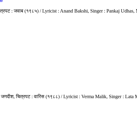
ल, चित्रपट : जवाब (१९८५) / Lyricist : Anand Bakshi, Singer : Pankaj Udha
तम - जगदीश, चित्रपट : वारिस (१९८८) / Lyricist : Verma Malik, Singer : L