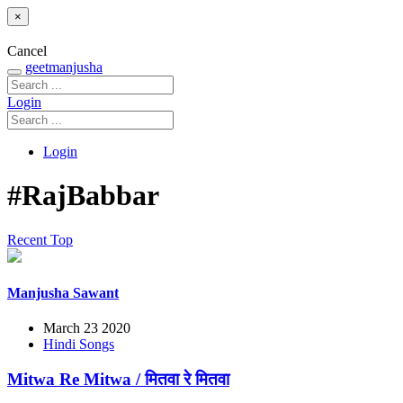
×
Cancel
geetmanjusha
Login
Login
#RajBabbar
Recent
Top
Manjusha Sawant
March 23 2020
Hindi Songs
Mitwa Re Mitwa / मितवा रे मितवा