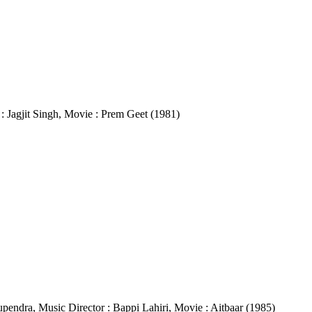
or : Jagjit Singh, Movie : Prem Geet (1981)
Bhupendra, Music Director : Bappi Lahiri, Movie : Aitbaar (1985)