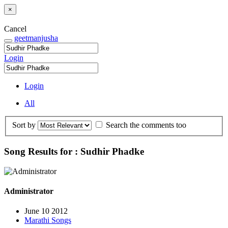
×
Cancel
geetmanjusha
Login
Login
All
Sort by
Search the comments too
Song Results for : Sudhir Phadke
Administrator
June 10 2012
Marathi Songs