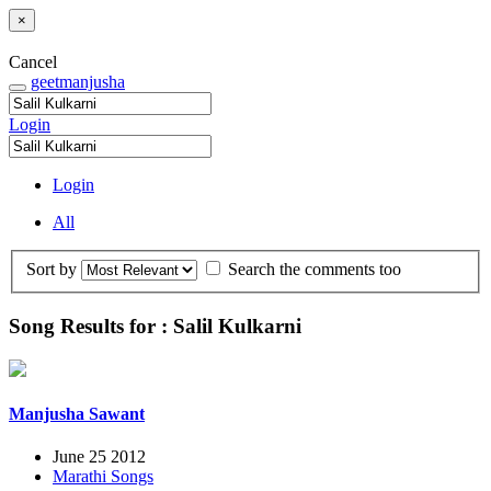
×
Cancel
geetmanjusha
Login
Login
All
Sort by
Search the comments too
Song Results for : Salil Kulkarni
Manjusha Sawant
June 25 2012
Marathi Songs