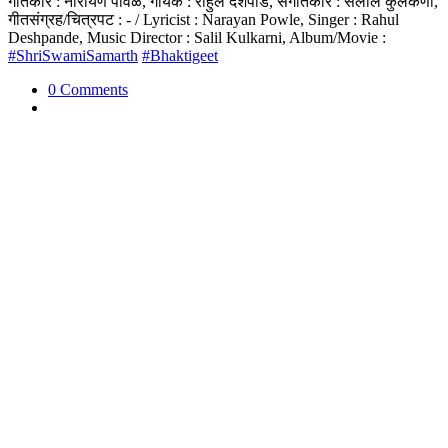
गीतकार : नारायण पोवळे, गायक : राहुल देशपांडे, संगीतकार : सलील कुलकर्णी,
गीतसंग्रह/चित्रपट : - / Lyricist : Narayan Powle, Singer : Rahul
Deshpande, Music Director : Salil Kulkarni, Album/Movie :
#ShriSwamiSamarth
#Bhaktigeet
0 Comments