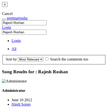
×
Cancel
geetmanjusha
Login
Login
All
Sort by
Search the comments too
Song Results for : Rajesh Roshan
Administrator
June 10 2012
Hindi Songs