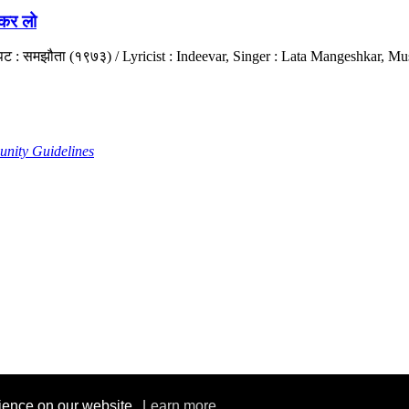
कर लो
रपट : समझौता (१९७३) / Lyricist : Indeevar, Singer : Lata Mangeshkar, M
nity Guidelines
rience on our website.
Learn more