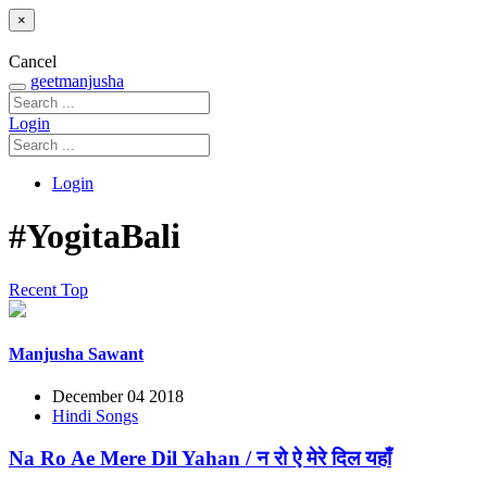
×
Cancel
geetmanjusha
Login
Login
#YogitaBali
Recent
Top
Manjusha Sawant
December 04 2018
Hindi Songs
Na Ro Ae Mere Dil Yahan / न रो ऐ मेरे दिल यहाँ