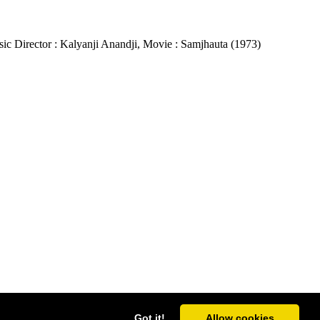
usic Director : Kalyanji Anandji, Movie : Samjhauta (1973)
Got it!
Allow cookies