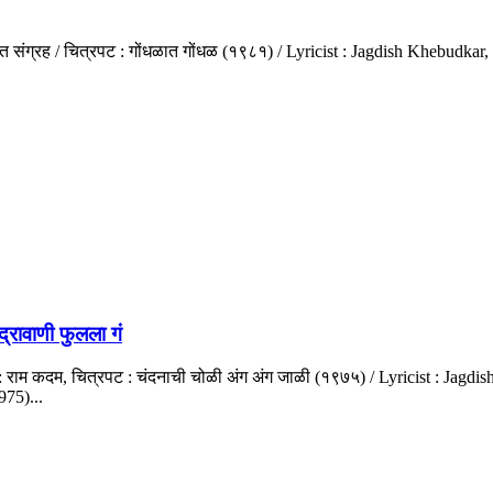
ीत संग्रह / चित्रपट : गोंधळात गोंधळ (१९८१) / Lyricist : Jagdish Khebudka
ावाणी फुलला गं
 राम कदम, चित्रपट : चंदनाची चोळी अंग अंग जाळी (१९७५) / Lyricist : Jag
75)...