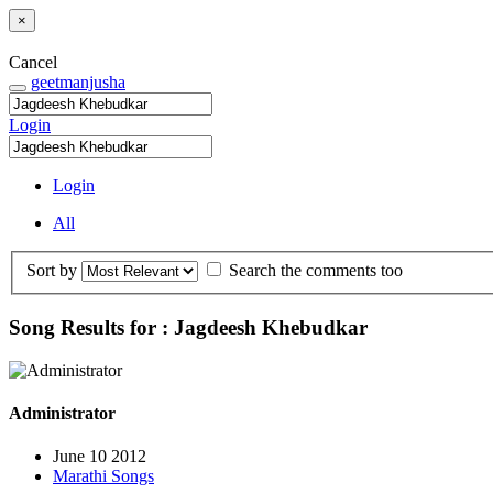
×
Cancel
geetmanjusha
Login
Login
All
Sort by
Search the comments too
Song Results for : Jagdeesh Khebudkar
Administrator
June 10 2012
Marathi Songs