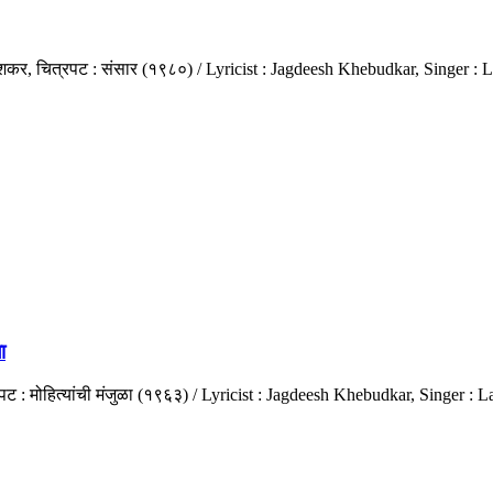
ंगेशकर, चित्रपट : संसार (१९८०) / Lyricist : Jagdeesh Khebudkar, Singer
ा
पट : मोहित्यांची मंजुळा (१९६३) / Lyricist : Jagdeesh Khebudkar, Singer