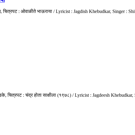
जोग, चित्रपट : ओवाळीते भाऊराया / Lyricist : Jagdish Khebudkar, Singer : 
े, चित्रपट : चंद्र होता साक्षीला (१९७८) / Lyricist : Jagdeesh Khebudkar