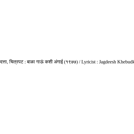
न.दत्ता, चित्रपट : बाळा गाऊं कशी अंगाई (१९७७) / Lyricist : Jagdeesh Kheb