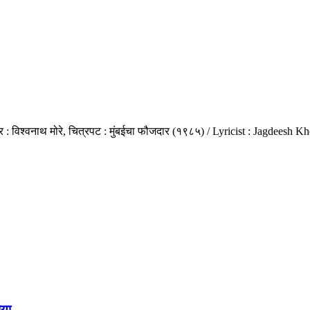
 : विश्वनाथ मोरे, चित्रपट : मुंबईचा फौजदार (१९८५) / Lyricist : Jagdees
या