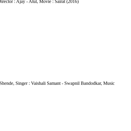
irector : Ajay - Atul, Movie : Sairat (2016)
hwini Shende, Singer : Vaishali Samant - Swapnil Bandodkar, Music