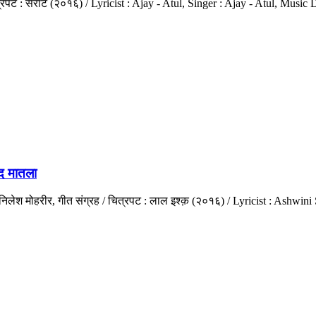
 : सैराट (२०१६) / Lyricist : Ajay - Atul, Singer : Ajay - Atul, Music D
द मातला
ार : निलेश मोहरीर, गीत संग्रह / चित्रपट : लाल इश्क़ (२०१६) / Lyricist : As