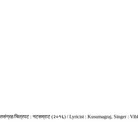
ीतसंग्रह/चित्रपट : नटसम्राट (२०१६) / Lyricist : Kusumagraj, Singer : Vi