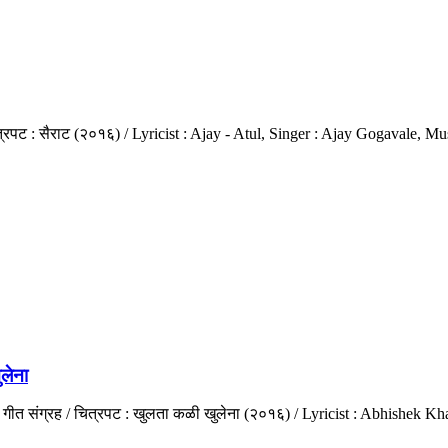
पट : सैराट (२०१६) / Lyricist : Ajay - Atul, Singer : Ajay Gogavale, Mus
लेना
गीत संग्रह / चित्रपट : खुलता कळी खुलेना (२०१६) / Lyricist : Abhishek K