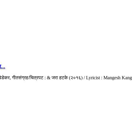
...
त्य बेडेकर, गीतसंग्रह/चित्रपट : & जरा हटके (२०१६) / Lyricist : Mangesh Ka