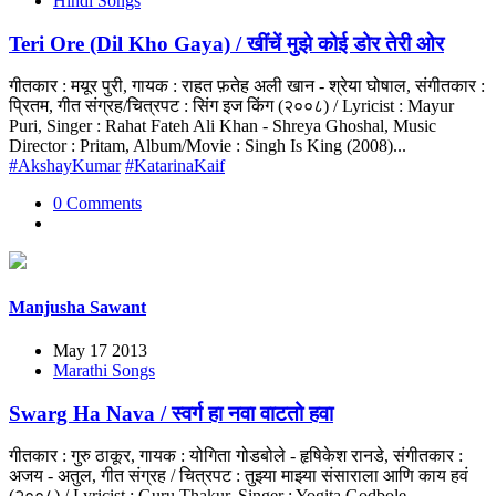
Hindi Songs
Teri Ore (Dil Kho Gaya) / खींचें मुझे कोई डोर तेरी ओर
गीतकार : मयूर पुरी, गायक : राहत फ़तेह अली खान - श्रेया घोषाल, संगीतकार :
प्रितम, गीत संग्रह/चित्रपट : सिंग इज किंग (२००८) / Lyricist : Mayur
Puri, Singer : Rahat Fateh Ali Khan - Shreya Ghoshal, Music
Director : Pritam, Album/Movie : Singh Is King (2008)...
#AkshayKumar
#KatarinaKaif
0 Comments
Manjusha Sawant
May 17 2013
Marathi Songs
Swarg Ha Nava / स्वर्ग हा नवा वाटतो हवा
गीतकार : गुरु ठाकूर, गायक : योगिता गोडबोले - हृषिकेश रानडे, संगीतकार :
अजय - अतुल, गीत संग्रह / चित्रपट : तुझ्या माझ्या संसाराला आणि काय हवं
(२००८) / Lyricist : Guru Thakur, Singer : Yogita Godbole -