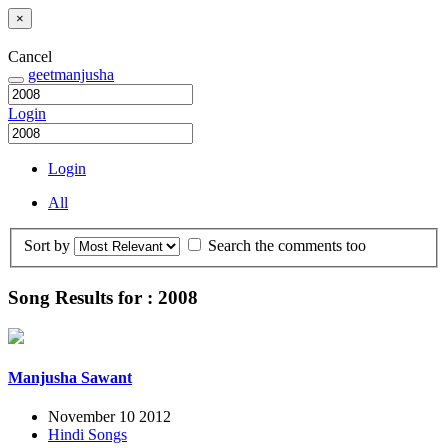
×
Cancel
geetmanjusha
Login
Login
All
Sort by
Search the comments too
Song Results for : 2008
Manjusha Sawant
November 10 2012
Hindi Songs