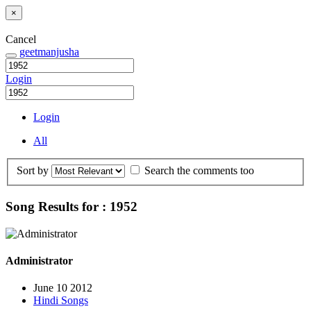
×
Cancel
geetmanjusha
Login
Login
All
Sort by
Search the comments too
Song Results for : 1952
Administrator
June 10 2012
Hindi Songs