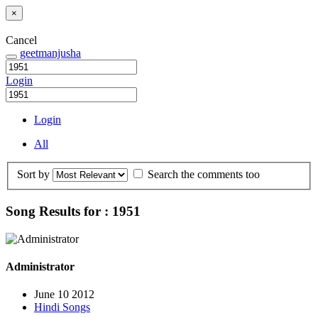
×
Cancel
geetmanjusha
Login
Login
All
Sort by
Search the comments too
Song Results for : 1951
Administrator
June 10 2012
Hindi Songs