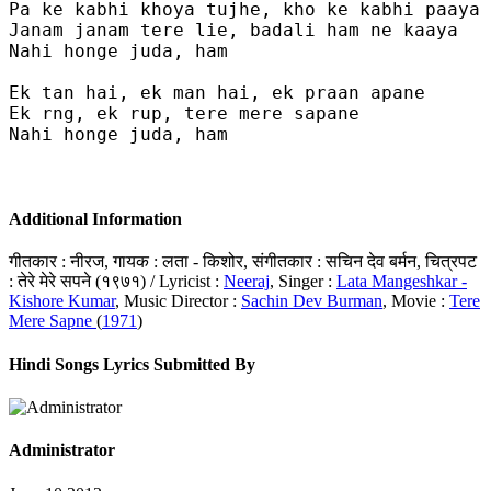
Pa ke kabhi khoya tujhe, kho ke kabhi paaya

Janam janam tere lie, badali ham ne kaaya

Nahi honge juda, ham

Ek tan hai, ek man hai, ek praan apane

Ek rng, ek rup, tere mere sapane

Nahi honge juda, ham

Additional Information
गीतकार : नीरज, गायक : लता - किशोर, संगीतकार : सचिन देव बर्मन, चित्रपट
: तेरे मेरे सपने (१९७१) / Lyricist :
Neeraj
, Singer :
Lata Mangeshkar -
Kishore Kumar
, Music Director :
Sachin Dev Burman
, Movie :
Tere
Mere Sapne
(
1971
)
Hindi Songs Lyrics Submitted By
Administrator