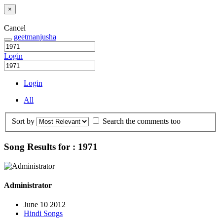
×
Cancel
geetmanjusha
Login
Login
All
Sort by
Search the comments too
Song Results for : 1971
Administrator
June 10 2012
Hindi Songs