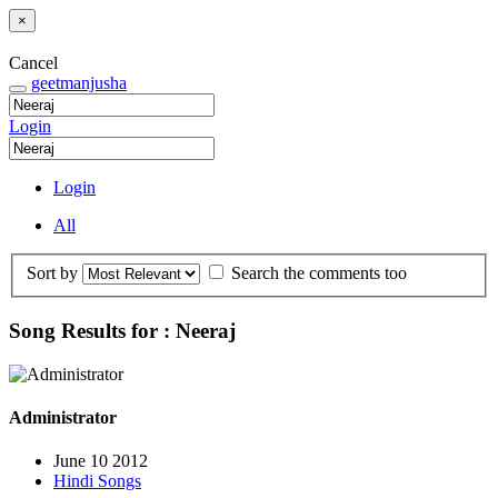
×
Cancel
geetmanjusha
Login
Login
All
Sort by
Search the comments too
Song Results for : Neeraj
Administrator
June 10 2012
Hindi Songs