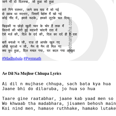
जाने भी दो दिलरुबा, जो हुआ सो हुआ 

तारे गिने रातभर, जाने कब याद में सो गई 

वो ख़्वाब था मदभरा, जिसमें बेहोश मैं खो गई

कोई नींद में, हमसे रूठके, हमको लूटके चल दिया 

खिड़की ना छोड़ो खुली प्यार के चोर हैं ताक मैं

कितनों की चोरी हुई मदभरी चांदनी रात में 

ऐसे मर्ज़ की, दिल के दर्द की, दिल का दर्द ही है दवा 

बातें बनाओ न जी, राज़ तो आपके खुल गए 

आँखें चुराओ न जी, नैन से नैन तो मिल गए 

क्या बुरा हुआ, दिल मचल गया, घर बदल गया आपका
#Madhubala
#Premnath
Ae Dil Na Mujhse Chhupa Lyrics
Ai dil n mujhase chhupa, sach bata kya hua 

Jaane bhi do dilaruba, jo hua so hua 

Taare gine raatabhar, jaane kab yaad men so 
Wo khwaab tha madabhara, jisamen behosh main
Koi nind men, hamase ruthhake, hamako lutake