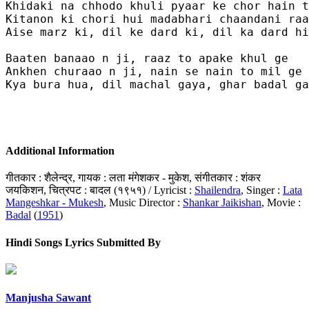
Khidaki na chhodo khuli pyaar ke chor hain t
Kitanon ki chori hui madabhari chaandani raa
Aise marz ki, dil ke dard ki, dil ka dard hi
Baaten banaao n ji, raaz to apake khul ge 

Ankhen churaao n ji, nain se nain to mil ge 

Kya bura hua, dil machal gaya, ghar badal ga
Additional Information
गीतकार : शैलेन्द्र, गायक : लता मंगेशकर - मुकेश, संगीतकार : शंकर
जयकिशन, चित्रपट : बादल (१९५१) / Lyricist :
Shailendra
, Singer :
Lata
Mangeshkar - Mukesh
, Music Director :
Shankar Jaikishan
, Movie :
Badal
(
1951
)
Hindi Songs Lyrics Submitted By
Manjusha Sawant