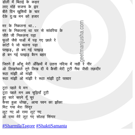
डोली में बिठाई के कहार 

लाए मोहे सजना के द्वार

बीते दिन ख़ुशियों के चार 

देके दुःख मन को हजार

मर के निकलना था.. 

मर के निकलना था घर से सांवरिया के 

जीते जी निकलना पड़ा

फूलों जैसे पाओं में पड़ गए छाले रे

कांटों पे जो चलना पड़ा 

पतझड़, हो बन गई पतझड़

हो बन गई पतझड़ बैरन बहार 

जितने हैं आँसू मेरी अँखियों में उतना नदिया में नाही रे नीर 

ओ लिखनेवाले तूने लिख दी ये कैसी मेरी टूटी नैया जैसी तक़दीर 

रूठा मांझी ओ मांझी 

रूठा मांझी ओ मांझी रे रूठा मांझी टूटे पतवार 

टूटा पहले ये मन

टूटा पहले मन अब चूड़ियाँ टूटी 

हुए सारे सपने यूँ चूर 

कैसा हुआ धोखा, आया पवन का झोंका 

मिट गया मेरा सिंदूर 

लूट गए ओ रामा लूट गए 

ओ रामा मेरे लूट गए सोलह सिंगार
#SharmilaTagore
#ShaktiSamanta