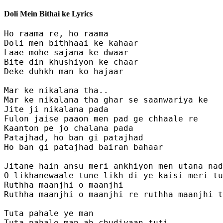
Doli Mein Bithai ke Lyrics
Ho raama re, ho raama

Doli men bithhaai ke kahaar 

Laae mohe sajana ke dwaar

Bite din khushiyon ke chaar 

Deke duhkh man ko hajaar

Mar ke nikalana tha.. 

Mar ke nikalana tha ghar se saanwariya ke 

Jite ji nikalana pada

Fulon jaise paaon men pad ge chhaale re

Kaanton pe jo chalana pada 

Patajhad, ho ban gi patajhad

Ho ban gi patajhad bairan bahaar 

Jitane hain ansu meri ankhiyon men utana nad
O likhanewaale tune likh di ye kaisi meri tu
Ruthha maanjhi o maanjhi 

Ruthha maanjhi o maanjhi re ruthha maanjhi t
Tuta pahale ye man

Tuta pahale man ab chudiyaan tuti 
