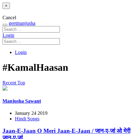
×
Cancel
geetmanjusha
Login
Login
#KamalHaasan
Recent
Top
Manjusha Sawant
January 24 2019
Hindi Songs
Jaan-E-Jaan O Meri Jaan-E-Jaan / जान-ए-जां ओ मेरी
जान-ए-जां