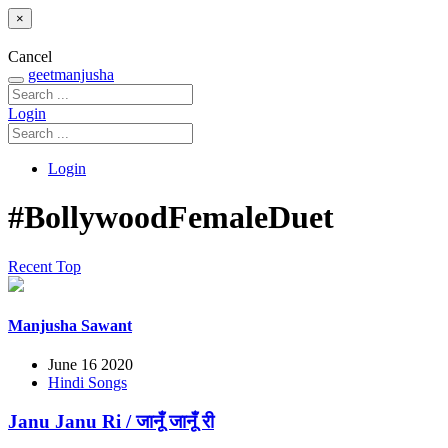
×
Cancel
geetmanjusha
Login
Login
#BollywoodFemaleDuet
Recent
Top
Manjusha Sawant
June 16 2020
Hindi Songs
Janu Janu Ri / जानूँ जानूँ री