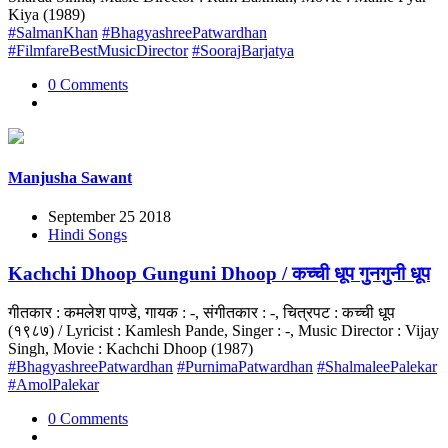
Kiya (1989)
#SalmanKhan
#BhagyashreePatwardhan
#FilmfareBestMusicDirector
#SoorajBarjatya
0 Comments
Manjusha Sawant
September 25 2018
Hindi Songs
Kachchi Dhoop Gunguni Dhoop / कच्ची धूप गुनगुनी धूप
गीतकार : कमलेश पाण्डे, गायक : -, संगीतकार : -, चित्रपट : कच्ची धूप
(१९८७) / Lyricist : Kamlesh Pande, Singer : -, Music Director : Vijay
Singh, Movie : Kachchi Dhoop (1987)
#BhagyashreePatwardhan
#PurnimaPatwardhan
#ShalmaleePalekar
#AmolPalekar
0 Comments