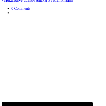
#MuktaBarve
#LalitPrabhakar
#VikramPhadnis
0 Comments