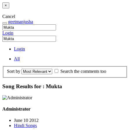
×
Cancel
geetmanjusha
Login
Login
All
Sort by
Search the comments too
Song Results for : Mukta
Administrator
June 10 2012
Hindi Songs