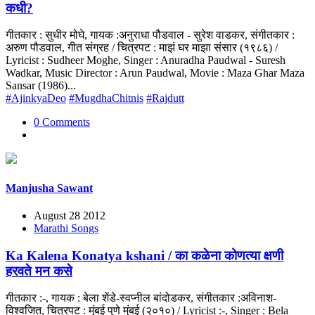
कधी?
गीतकार : सुधीर मोघे, गायक :अनुराधा पौडवाल - सुरेश वाडकर, संगीतकार :
अरुण पौडवाल, गीत संग्रह / चित्रपट : माझं घर माझा संसार (१९८६) /
Lyricist : Sudheer Moghe, Singer : Anuradha Paudwal - Suresh
Wadkar, Music Director : Arun Paudwal, Movie : Maza Ghar Maza
Sansar (1986)...
#AjinkyaDeo
#MugdhaChitnis
#Rajdutt
0 Comments
Manjusha Sawant
August 28 2012
Marathi Songs
Ka Kalena Konatya kshani / का कळेना कोणत्या क्षणी
हरवते मन कसे
गीतकार :-, गायक : बेला शेंडे-स्वप्नील बांदोडकर, संगीतकार :अविनाश-
विश्वजित, चित्रपट : मुंबई पुणे मुंबई (२०१०) / Lyricist :-, Singer : Bela