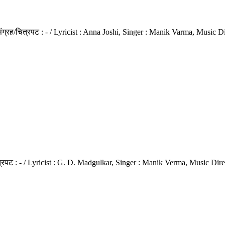
तसंग्रह/चित्रपट : - / Lyricist : Anna Joshi, Singer : Manik Varma, Music
ित्रपट : - / Lyricist : G. D. Madgulkar, Singer : Manik Verma, Music Dir