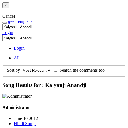
×
Cancel
geetmanjusha
Login
Login
All
Sort by
Search the comments too
Song Results for : Kalyanji Anandji
Administrator
June 10 2012
Hindi Songs