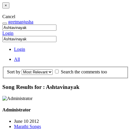
×
Cancel
geetmanjusha
Login
Login
All
Sort by
Search the comments too
Song Results for : Ashtavinayak
Administrator
June 10 2012
Marathi Songs