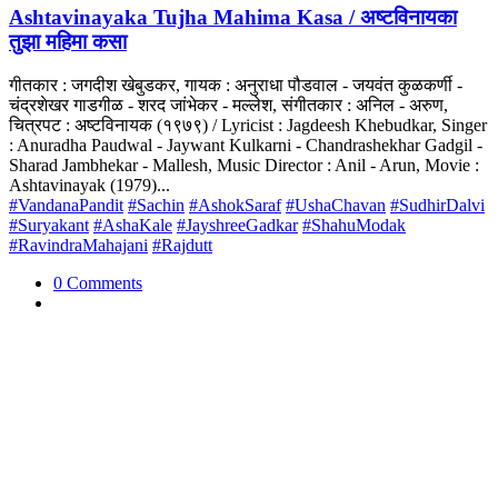
Ashtavinayaka Tujha Mahima Kasa / अष्टविनायका
तुझा महिमा कसा
गीतकार : जगदीश खेबुडकर, गायक : अनुराधा पौडवाल - जयवंत कुळकर्णी -
चंद्रशेखर गाडगीळ - शरद जांभेकर - मल्लेश, संगीतकार : अनिल - अरुण,
चित्रपट : अष्टविनायक (१९७९) / Lyricist : Jagdeesh Khebudkar, Singer
: Anuradha Paudwal - Jaywant Kulkarni - Chandrashekhar Gadgil -
Sharad Jambhekar - Mallesh, Music Director : Anil - Arun, Movie :
Ashtavinayak (1979)...
#VandanaPandit
#Sachin
#AshokSaraf
#UshaChavan
#SudhirDalvi
#Suryakant
#AshaKale
#JayshreeGadkar
#ShahuModak
#RavindraMahajani
#Rajdutt
0 Comments