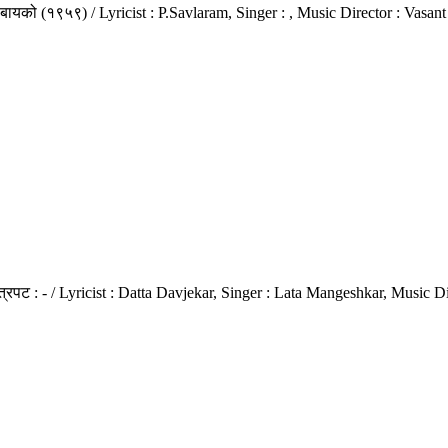
ली बायको (१९५९) / Lyricist : P.Savlaram, Singer : , Music Director : Vas
ित्रपट : - / Lyricist : Datta Davjekar, Singer : Lata Mangeshkar, Music D