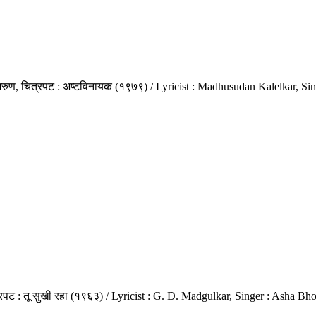
रुण, चित्रपट : अष्टविनायक (१९७९) / Lyricist : Madhusudan Kalelkar, Si
्रपट : तू सुखी रहा (१९६३) / Lyricist : G. D. Madgulkar, Singer : Asha 