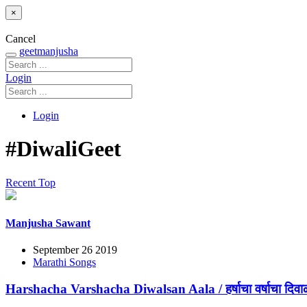
×
Cancel
geetmanjusha
Login
Login
#DiwaliGeet
Recent
Top
Manjusha Sawant
September 26 2019
Marathi Songs
Harshacha Varshacha Diwalsan Aala / हर्षाचा वर्षाचा दि