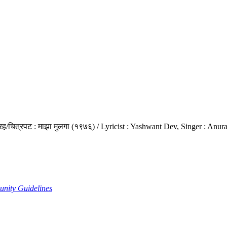
संग्रह/चित्रपट : माझा मुलगा (१९७६) / Lyricist : Yashwant Dev, Singer :
nity Guidelines