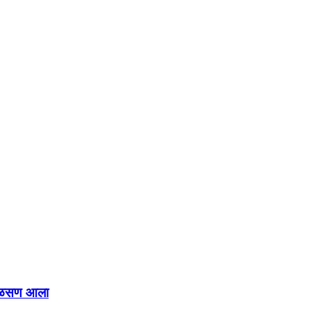
वाळसण आला