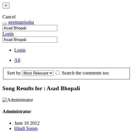
×
Cancel
geetmanjusha
Login
Login
All
Sort by
Search the comments too
Song Results for : Asad Bhopali
Administrator
June 10 2012
Hindi Songs