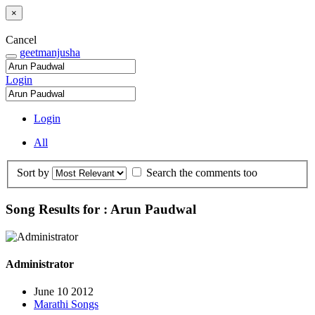
×
Cancel
geetmanjusha
Login
Login
All
Sort by
Search the comments too
Song Results for : Arun Paudwal
Administrator
June 10 2012
Marathi Songs