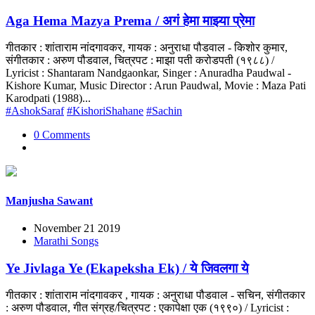
Aga Hema Mazya Prema / अगं हेमा माझ्या प्रेमा
गीतकार : शांताराम नांदगावकर, गायक : अनुराधा पौडवाल - किशोर कुमार,
संगीतकार : अरुण पौडवाल, चित्रपट : माझा पती करोडपती (१९८८) /
Lyricist : Shantaram Nandgaonkar, Singer : Anuradha Paudwal -
Kishore Kumar, Music Director : Arun Paudwal, Movie : Maza Pati
Karodpati (1988)...
#AshokSaraf
#KishoriShahane
#Sachin
0 Comments
Manjusha Sawant
November 21 2019
Marathi Songs
Ye Jivlaga Ye (Ekapeksha Ek) / ये जिवलगा ये
गीतकार : शांताराम नांदगावकर , गायक : अनुराधा पौडवाल - सचिन, संगीतकार
: अरुण पौडवाल, गीत संग्रह/चित्रपट : एकापेक्षा एक (१९९०) / Lyricist :