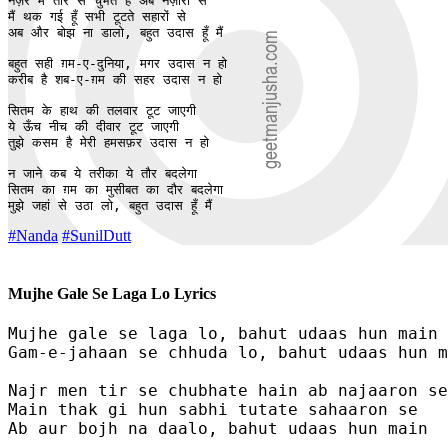
नज़र में तीर से चुभते हैं अब नज़ारों से

मैं थक गई हूँ सभी टूटते सहारों से

अब और बोझ ना डालो, बहुत उदास हूँ मैं

बहुत सही ग़म-ए-दुनिया, मगर उदास न हो

करीब है शब-ए-ग़म की सहर उदास न हो

सितम के हाथ की तलवार टूट जाएगी

ये ऊँच नीच की दीवार टूट जाएगी

तुझे कसम है मेरी हमसफ़र उदास न हो

न जाने कब ये तरीका ये तौर बदलेगा

सितम का ग़म का मुसीबत का दौर बदलेगा

मुझे जहां से उठा लो, बहुत उदास हूँ मैं
#Nanda
#SunilDutt
Mujhe Gale Se Laga Lo Lyrics
Mujhe gale se laga lo, bahut udaas hun main

Gam-e-jahaan se chhuda lo, bahut udaas hun m
Najr men tir se chubhate hain ab najaaron se

Main thak gi hun sabhi tutate sahaaron se

Ab aur bojh na daalo, bahut udaas hun main
