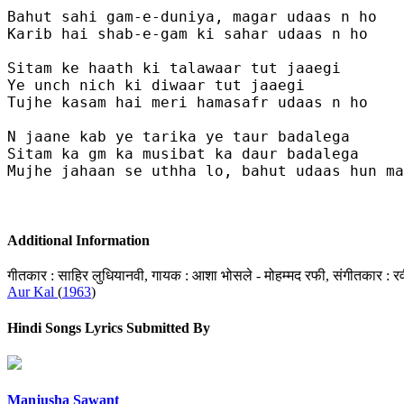
Bahut sahi gam-e-duniya, magar udaas n ho

Karib hai shab-e-gam ki sahar udaas n ho

Sitam ke haath ki talawaar tut jaaegi

Ye unch nich ki diwaar tut jaaegi

Tujhe kasam hai meri hamasafr udaas n ho

N jaane kab ye tarika ye taur badalega

Sitam ka gm ka musibat ka daur badalega

Mujhe jahaan se uthha lo, bahut udaas hun ma
Additional Information
गीतकार : साहिर लुधियानवी, गायक : आशा भोसले - मोहम्मद रफी, संगीतकार : 
Aur Kal
(
1963
)
Hindi Songs Lyrics Submitted By
Manjusha Sawant