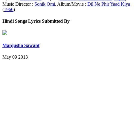
Music Director :
Sonik Omi
, Album/Movie :
Dil Ne Phir Yaad Kiya
(
1966
)
Hindi Songs Lyrics Submitted By
Manjusha Sawant
May 09 2013