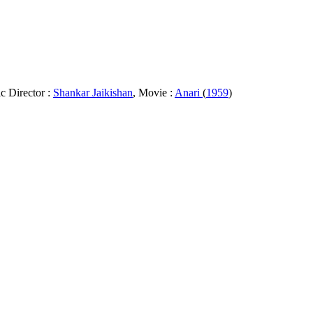
c Director :
Shankar Jaikishan
, Movie :
Anari
(
1959
)