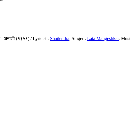
 : अनाडी (१९५९) / Lyricist :
Shailendra
, Singer :
Lata Mangeshkar
, Musi