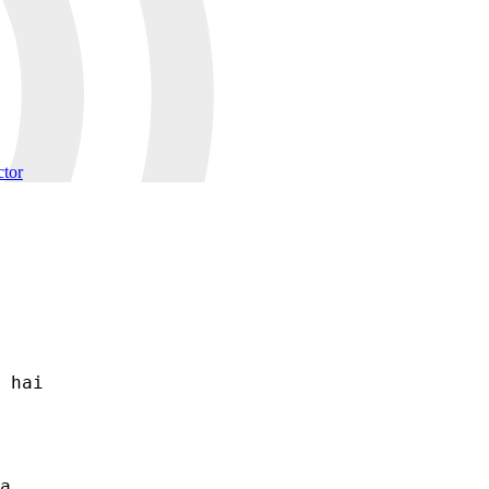
ctor
 hai

a
