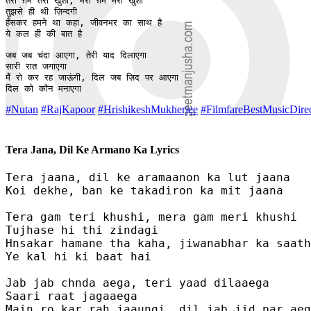
तेरा ग़म तेरी खुशी, मेरा ग़म मेरी खुशी 

तुझसे ही थी ज़िन्दगी

हँसकर हमने था कहा, जीवनभर का साथ है

ये कल ही की बात है

जब जब चंदा आएगा, तेरी याद दिलाएगा

सारी रात जगाएगा

मैं रो कर रह जाऊंगी, दिल जब ज़िद पर आएगा

दिल को कौन मनाएगा
#Nutan
#RajKapoor
#HrishikeshMukherjee
#FilmfareBestMusicDire
Tera Jana, Dil Ke Armano Ka Lyrics
Tera jaana, dil ke aramaanon ka lut jaana

Koi dekhe, ban ke takadiron ka mit jaana

Tera gam teri khushi, mera gam meri khushi 

Tujhase hi thi zindagi

Hnsakar hamane tha kaha, jiwanabhar ka saath
Ye kal hi ki baat hai

Jab jab chnda aega, teri yaad dilaaega

Saari raat jagaaega

Main ro kar rah jaaungi, dil jab jid par aeg