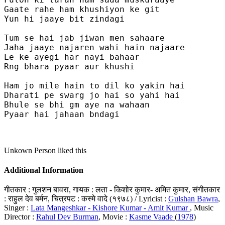
Gaate rahe ham khushiyon ke git 

Yun hi jaaye bit zindagi 

Tum se hai jab jiwan men sahaare 

Jaha jaaye najaren wahi hain najaare 

Le ke ayegi har nayi bahaar 

Rng bhara pyaar aur khushi 

Ham jo mile hain to dil ko yakin hai

Dharati pe swarg jo hai so yahi hai

Bhule se bhi gm aye na wahaan

Pyaar hai jahaan bndagi 

Unkown Person
liked this
Additional Information
गीतकार : गुलशन बावरा, गायक : लता - किशोर कुमार- अमित कुमार, संगीतकार
: राहुल देव बर्मन, चित्रपट : कस्मे वादे (१९७८) / Lyricist :
Gulshan Bawra
,
Singer :
Lata Mangeshkar - Kishore Kumar - Amit Kumar
, Music
Director :
Rahul Dev Burman
, Movie :
Kasme Vaade
(
1978
)