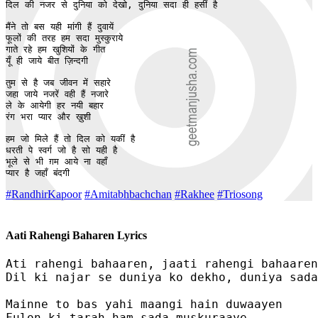
दिल की नजर से दुनिया को देखो, दुनिया सदा ही हसीं है

मैंने तो बस यही मांगी हैं दुवायें 

फूलों की तरह हम सदा मुस्कुराये 

गाते रहे हम खुशियों के गीत 

यूँ ही जाये बीत ज़िन्दगी 

तुम से है जब जीवन में सहारे 

जहा जाये नजरें वही हैं नजारे 

ले के आयेगी हर नयी बहार 

रंग भरा प्यार और ख़ुशी 

हम जो मिले हैं तो दिल को यकीं है

धरती पे स्वर्ग जो है सो यही है

भूले से भी ग़म आये ना वहाँ

प्यार है जहाँ बंदगी 
#RandhirKapoor
#Amitabhbachchan
#Rakhee
#Triosong
Aati Rahengi Baharen Lyrics
Ati rahengi bahaaren, jaati rahengi bahaaren
Dil ki najar se duniya ko dekho, duniya sada
Mainne to bas yahi maangi hain duwaayen 

Fulon ki tarah ham sada muskuraaye 
