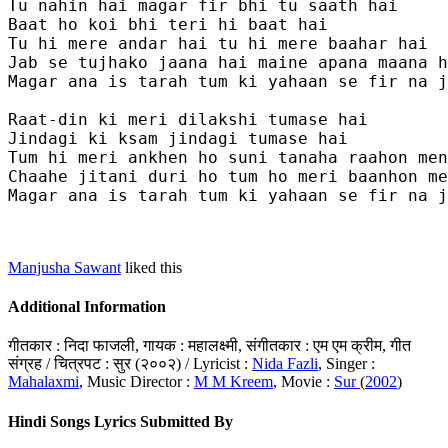
Tu nahin hai magar fir bhi tu saath hai

Baat ho koi bhi teri hi baat hai

Tu hi mere andar hai tu hi mere baahar hai

Jab se tujhako jaana hai maine apana maana h
Magar ana is tarah tum ki yahaan se fir na j
Raat-din ki meri dilakshi tumase hai

Jindagi ki ksam jindagi tumase hai

Tum hi meri ankhen ho suni tanaha raahon men

Chaahe jitani duri ho tum ho meri baanhon me
Magar ana is tarah tum ki yahaan se fir na j
Manjusha Sawant
liked this
Additional Information
गीतकार : निदा फाजली, गायक : महालक्ष्मी, संगीतकार : एम एम क्रीम, गीत
संग्रह / चित्रपट : सुर (२००२) / Lyricist :
Nida Fazli
, Singer :
Mahalaxmi
, Music Director :
M M Kreem
, Movie :
Sur
(
2002
)
Hindi Songs Lyrics Submitted By