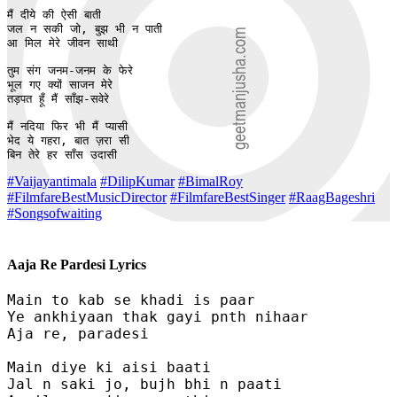
मैं दीये की ऐसी बाती

जल न सकी जो, बुझ भी न पाती

आ मिल मेरे जीवन साथी

तुम संग जनम-जनम के फेरे

भूल गए क्यों साजन मेरे

तड़पत हूँ मैं साँझ-सवेरे

मैं नदिया फिर भी मैं प्यासी

भेद ये गहरा, बात ज़रा सी

बिन तेरे हर साँस उदासी
#Vaijayantimala
#DilipKumar
#BimalRoy
#FilmfareBestMusicDirector
#FilmfareBestSinger
#RaagBageshri
#Songsofwaiting
Aaja Re Pardesi Lyrics
Main to kab se khadi is paar

Ye ankhiyaan thak gayi pnth nihaar

Aja re, paradesi

Main diye ki aisi baati

Jal n saki jo, bujh bhi n paati
