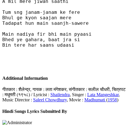
A mil mere jiwan saathi

Tum sng janam-janam ke fere

Bhul ge kyon saajan mere

Tadapat hun main saanjh-sawere

Main nadiya fir bhi main pyaasi

Bhed ye gahara, baat jra si

Bin tere har saans udaasi

Additional Information
गीतकार : शैलेन्द्र, गायक : लता मंगेशकर, संगीतकार : सलील चौधरी, चित्रपट
: मधुमती (१९५८) / Lyricist :
Shailendra
, Singer :
Lata Mangeshkar
,
Music Director :
Saleel Chowdhury
, Movie :
Madhumati
(
1958
)
Hindi Songs Lyrics Submitted By