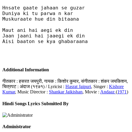
Hnsate gaate jahaan se guzar

Duniya ki tu parwa n kar

Muskuraate hue din bitaana

Maut ani hai aegi ek din

Jaan jaani hai jaaegi ek din

Aisi baaton se kya ghabaraana

Additional Information
गीतकार : हसरत जयपुरी, गायक : किशोर कुमार, संगीतकार : शंकर जयकिशन,
चित्रपट : अंदाज (१९७१) / Lyricist :
Hasrat Jaipuri
, Singer :
Kishore
Kumar
, Music Director :
Shankar Jaikishan
, Movie :
Andaaz
(
1971
)
Hindi Songs Lyrics Submitted By
Administrator