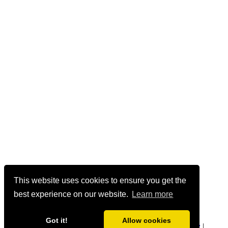
This website uses cookies to ensure you get the
best experience on our website.
Learn more
Got it!
Allow cookies
geetmanjusha.com © 1999-2020 Manjusha Umesh |
Privacy
|