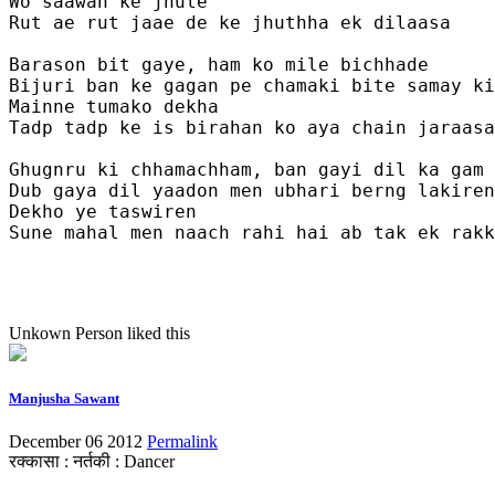
Wo saawan ke jhule

Rut ae rut jaae de ke jhuthha ek dilaasa 

Barason bit gaye, ham ko mile bichhade 

Bijuri ban ke gagan pe chamaki bite samay ki
Mainne tumako dekha 

Tadp tadp ke is birahan ko aya chain jaraasa
Ghugnru ki chhamachham, ban gayi dil ka gam

Dub gaya dil yaadon men ubhari berng lakiren

Dekho ye taswiren 

Sune mahal men naach rahi hai ab tak ek rakk
Unkown Person
liked this
Manjusha Sawant
December 06 2012
Permalink
रक्कासा : नर्तकी : Dancer