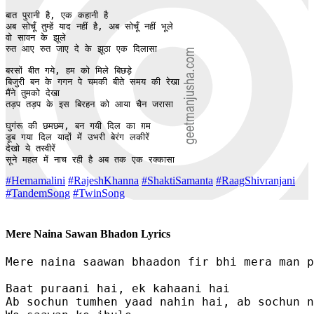
बात पुरानी है, एक कहानी है

अब सोचूँ तुम्हें याद नहीं है, अब सोचूँ नहीं भूले

वो सावन के झूले

रुत आए रुत जाए दे के झूठा एक दिलासा 

बरसों बीत गये, हम को मिले बिछड़े 

बिजुरी बन के गगन पे चमकी बीते समय की रेखा 

मैंने तुमको देखा 

तड़प तड़प के इस बिरहन को आया चैन जरासा 

घुगंरू की छमछम, बन गयी दिल का ग़म

डूब गया दिल यादों में उभरी बेरंग लकीरें

देखो ये तस्वीरें 

सूने महल में नाच रही है अब तक एक रक्कासा
#Hemamalini
#RajeshKhanna
#ShaktiSamanta
#RaagShivranjani
#TandemSong
#TwinSong
Mere Naina Sawan Bhadon Lyrics
Mere naina saawan bhaadon fir bhi mera man p
Baat puraani hai, ek kahaani hai

Ab sochun tumhen yaad nahin hai, ab sochun n