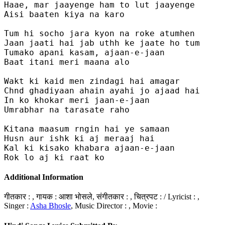
Haae, mar jaayenge ham to lut jaayenge

Aisi baaten kiya na karo

Tum hi socho jara kyon na roke atumhen

Jaan jaati hai jab uthh ke jaate ho tum

Tumako apani kasam, ajaan-e-jaan

Baat itani meri maana alo

Wakt ki kaid men zindagi hai amagar

Chnd ghadiyaan ahain ayahi jo ajaad hai

In ko khokar meri jaan-e-jaan

Umrabhar na tarasate raho

Kitana maasum rngin hai ye samaan

Husn aur ishk ki aj meraaj hai 

Kal ki kisako khabara ajaan-e-jaan

Rok lo aj ki raat ko
Additional Information
गीतकार : , गायक : आशा भोसले, संगीतकार : , चित्रपट : / Lyricist :
,
Singer :
Asha Bhosle
, Music Director :
, Movie :