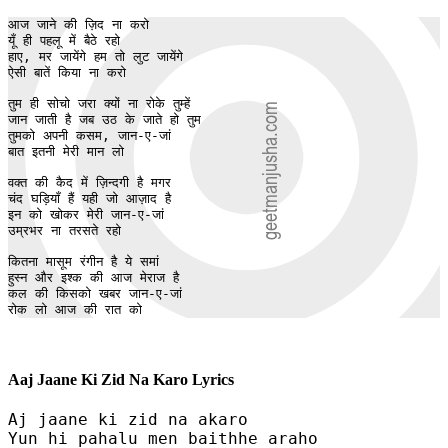
आज जाने की ज़िद ना करो

यूँ ही पहलू में बैठे रहो

हाए, मर जायेंगे हम तो लुट जायेंगे

ऐसी बातें किया ना करो

तुम ही सोचो जरा क्यों ना रोके तुम्हें

जान जाती है जब उठ के जाते हो तुम

तुमको अपनी कसम, जान-ए-जां

बात इतनी मेरी मान लो

वक्त की कैद में ज़िन्दगी है मगर

चंद घड़ियाँ हैं यही जो आज़ाद है

इन को खोकर मेरी जान-ए-जां

उम्रभर ना तरसते रहो

कितना मासूम रंगीन है ये समां

हुस्न और इश्क की आज मेराज है 

कल की किसको खबर जान-ए-जां

रोक लो आज की रात को
Aaj Jaane Ki Zid Na Karo Lyrics
Aj jaane ki zid na akaro

Yun hi pahalu men baithhe araho
