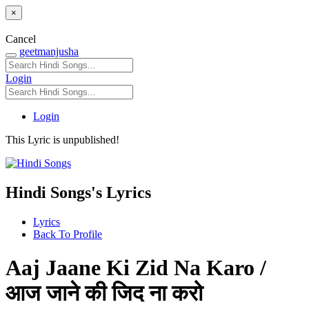
×
Cancel
geetmanjusha
Login
Login
This Lyric is unpublished!
Hindi Songs's Lyrics
Lyrics
Back To Profile
Aaj Jaane Ki Zid Na Karo /
आज जाने की जिद ना करो