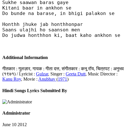
Sukhe saawan baras gaye

Kitani baar in ankhon se

Do bunde na barase, in bhigi palakon se

Honthh jhuke jab honthhonpar

Saans ulajhi ho saanson men

Do judwa honthhon ki, baat kaho ankhon se

Additional Information
गीतकार : गुलज़ार, गायक : गीता दत्त, संगीतकार : कनू रॉय, चित्रपट : अनुभव
(१९७१) / Lyricist :
Gulzar
, Singer :
Geeta Dutt
, Music Director :
Kanu Roy
, Movie :
Anubhav
(
1971
)
Hindi Songs Lyrics Submitted By
Administrator
June 10 2012