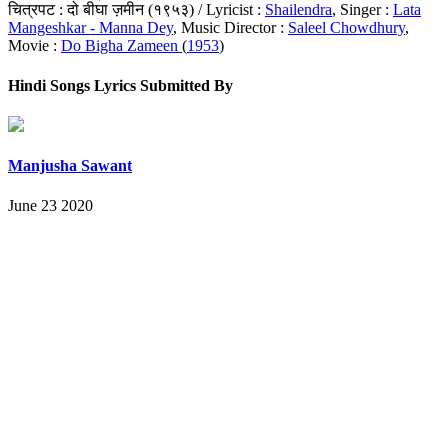
चित्रपट : दो बीघा ज़मीन (१९५३) / Lyricist :
Shailendra
, Singer :
Lata
Mangeshkar - Manna Dey
, Music Director :
Saleel Chowdhury
,
Movie :
Do Bigha Zameen
(
1953
)
Hindi Songs Lyrics Submitted By
Manjusha Sawant
June 23 2020