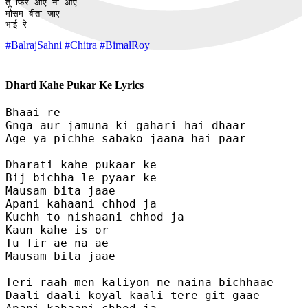
तू फिर आए ना आए

मौसम बीता जाए

भाई रे
#BalrajSahni
#Chitra
#BimalRoy
Dharti Kahe Pukar Ke Lyrics
Bhaai re

Gnga aur jamuna ki gahari hai dhaar

Age ya pichhe sabako jaana hai paar

Dharati kahe pukaar ke

Bij bichha le pyaar ke

Mausam bita jaae

Apani kahaani chhod ja 

Kuchh to nishaani chhod ja

Kaun kahe is or

Tu fir ae na ae

Mausam bita jaae

Teri raah men kaliyon ne naina bichhaae

Daali-daali koyal kaali tere git gaae 
