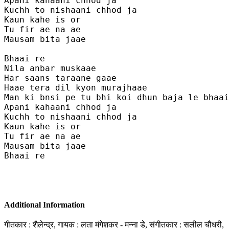
Apani kahaani chhod ja 

Kuchh to nishaani chhod ja

Kaun kahe is or

Tu fir ae na ae

Mausam bita jaae

Bhaai re

Nila anbar muskaae 

Har saans taraane gaae

Haae tera dil kyon murajhaae 

Man ki bnsi pe tu bhi koi dhun baja le bhaai
Apani kahaani chhod ja 

Kuchh to nishaani chhod ja

Kaun kahe is or

Tu fir ae na ae

Mausam bita jaae

Bhaai re

Additional Information
गीतकार : शैलेन्द्र, गायक : लता मंगेशकर - मन्ना डे, संगीतकार : सलील चौधरी,