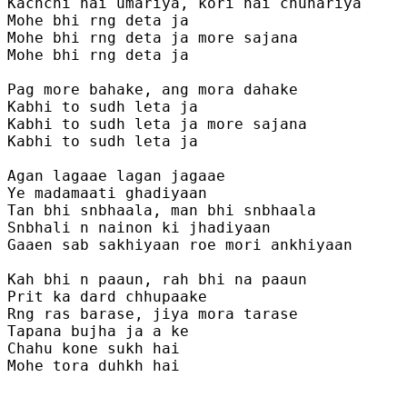
Kachchi hai umariya, kori hai chunariya

Mohe bhi rng deta ja

Mohe bhi rng deta ja more sajana

Mohe bhi rng deta ja

Pag more bahake, ang mora dahake

Kabhi to sudh leta ja

Kabhi to sudh leta ja more sajana

Kabhi to sudh leta ja

Agan lagaae lagan jagaae 

Ye madamaati ghadiyaan 

Tan bhi snbhaala, man bhi snbhaala

Snbhali n nainon ki jhadiyaan

Gaaen sab sakhiyaan roe mori ankhiyaan

Kah bhi n paaun, rah bhi na paaun

Prit ka dard chhupaake

Rng ras barase, jiya mora tarase 

Tapana bujha ja a ke

Chahu kone sukh hai 

Mohe tora duhkh hai
