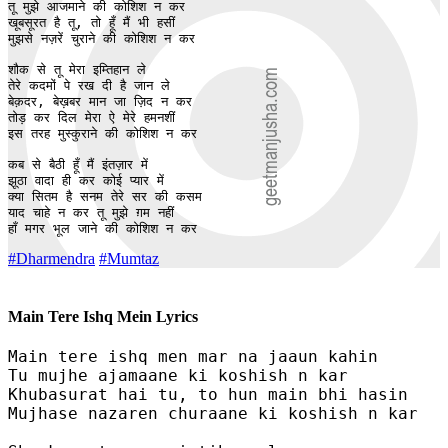
तू मुझे आजमाने की कोशिश न कर

खूबसूरत है तू, तो हूँ मैं भी हसीं

मुझसे नज़रें चुराने की कोशिश न कर

शौक से तू मेरा इम्तिहान ले 

तेरे कदमों पे रख दी है जान ले 

बेक़दर, बेख़बर मान जा ज़िद न कर

तोड़ कर दिल मेरा ऐ मेरे हमनशीं 

इस तरह मुस्कुराने की कोशिश न कर 

कब से बैठी हूँ मैं इंतज़ार में 

झूठा वादा ही कर कोई प्यार में

क्या सितम है सनम तेरे सर की कसम

याद चाहे न कर तू मुझे ग़म नहीं 

हाँ मगर भूल जाने की कोशिश न कर
#Dharmendra
#Mumtaz
Main Tere Ishq Mein Lyrics
Main tere ishq men mar na jaaun kahin

Tu mujhe ajamaane ki koshish n kar

Khubasurat hai tu, to hun main bhi hasin

Mujhase nazaren churaane ki koshish n kar
