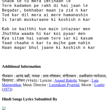
Shauk se tu mera imtihaan le 

Tere kadamon pe rakh di hai jaan le 

Beqadar, bekhabar maan ja zid n kar

Tod kar dil mera ai mere hamanashin 

Is tarah muskuraane ki koshish n kar 

Kab se baithhi hun main intazaar men 

Jhuthha waada hi kar koi pyaar men

Kya sitam hai sanam tere sar ki kasam

Yaad chaahe n kar tu mujhe gam nahin 

Haan magar bhul jaane ki koshish n kar

Additional Information
गीतकार : आनंद बक्षी, गायक : लता मंगेशकर, संगीतकार : लक्ष्मीकांत प्यारेलाल,
चित्रपट : लोफर (१९७३) / Lyricist :
Anand Bakshi
, Singer :
Lata
Mangeshkar
, Music Director :
Laxmikant Pyarelal
, Movie :
Loafer
(
1973
)
Hindi Songs Lyrics Submitted By