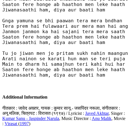
Saaton fere honge ab haathon men leke haath

Jiwanasaathi ham, diya aur baati ham

Gnga yamuna se bhi paawan tera mera bndhan

Tera prem hai fulawaari aur mera man hai ang
Janmon janmon ka hai sajani tera mera saath 

Saaton fere honge ab haathon men leke haath

Jiwanasaathi ham, diya aur baati ham

Tu jo jiwan men jo pritam sukh nahin maangun
Arati nainon se karati hun man se teri puja 

Main to dharm hi samajhun teri kahi hui har 
Saaton fere honge ab haathon men leke haath

Jiwanasaathi ham, diya aur baati ham

Additional Information
गीतकार : जावेद अख्तर, गायक : कुमार सानू - जसपिंदर नरूला, संगीतकार :
अनू मलिक, चित्रपट : विरासत (१९९७) / Lyricist :
Javed Akhtar
, Singer :
Kumar Sanu - Jaspinder Narula
, Music Director :
Anu Malik
, Movie
:
Virasat
(
1997
)