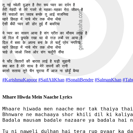
तू नई नवेली दुल्हन है तेरा रूप प्यार का दर्पन है

तेरी मेहंदी से तेरे गजरे से महका-महका मेरा जीवन है

मेरे सवालों का जवाब बनके तू आई सजनिया

म्हारे हिवड़ा में नाचे मोर तक थैया थैया 

ऐसी बँधी प्यार की डोर हुई मैं बावरिया 

ये प्यार का सावन आया है संग प्रीत का मौसम लाया है 

जो दिल में छुपाके रखा था वो राज़ लबों पर आया है

दिल में बसा के अपना बना के ले चलूँ प्रेम नगरिया 

म्हारे हिवड़ा में नाचे मोर तक थैया थैया 

चाहे ले जाओ जिस ओर संग चलूँगी सैंया 

ये चाँद सितारों की बारात लाई है घड़ी सुहानी 

क्या बात है मेरे साथ है मेरे सपनों की रानी 

बरसो सताया तूने चैन चुराया मैं आज ना छोड़ूँ बैय्या
#KarishmaKapoor
#SaifAliKhan
#SonaliBendre
#SalmanKhan
#Tab
Mhare Hiwda Mein Naache Lyrics
Mhaare hiwada men naache mor tak thaiya thai
Bhnware ne machaaya shor khili dil ki kaliya
Badala mausam badale nazaare ya badala hai n
Tu ni naweli dulhan hai tera rup pyaar ka da