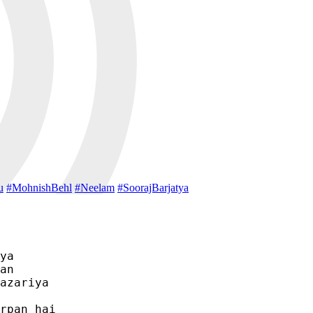
u
#MohnishBehl
#Neelam
#SoorajBarjatya
ya 

an

azariya

rpan hai
