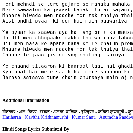
Teri mehndi se tere gajare se mahaka-mahaka 
Mere sawaalon ka jawaab banake tu ai sajaniy
Mhaare hiwada men naache mor tak thaiya thai
Aisi bndhi pyaar ki dor hui main baawariya 

Ye pyaar ka saawan aya hai sng prit ka mausa
Jo dil men chhupaake rakha tha wo raaz labon
Dil men basa ke apana bana ke le chalun prem
Mhaare hiwada men naache mor tak thaiya thai
Chaahe le jaao jis or sng chalungi sainya 

Ye chaand sitaaron ki baaraat laai hai ghadi
Kya baat hai mere saath hai mere sapanon ki 
Baraso sataaya tune chain churaaya main aj n
Additional Information
गीतकार : आर. किरण, गायक : अलका याज्ञिक - हरिहरन - कविता कृष्णमुर्ती - कुम
Hariharan - Kavitha Krishnamurthi - Kumar Sanu - Anuradha Paudwa
Hindi Songs Lyrics Submitted By