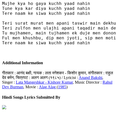
Mujhe kya ho gaya kuchh yaad nahin 

Tune kya kar diya kuchh yaad nahin

Tere naam ke siwa kuchh yaad nahin

Teri surat murat men apani taswir main dekhu
Teri zulfon men ulajhi apani taqadir main de
Tu mujhamen, main tujhamen ek duje men donon
Ful men khushbu, dip men jyoti, sip men moti
Tere naam ke siwa kuchh yaad nahin

Additional Information
गीतकार : आनंद बक्षी, गायक : लता मगेशकर - किशोर कुमार, संगीतकार : राहुल
देव बर्मन, चित्रपट : अलग अलग (१९८५) / Lyricist :
Anand Bakshi
,
Singer :
Lata Mangeshkar - Kishore Kumar
, Music Director :
Rahul
Dev Burman
, Movie :
Alag Alag
(
1985
)
Hindi Songs Lyrics Submitted By