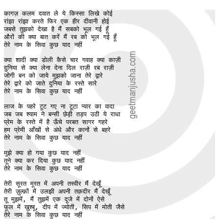
कागज़ कलम दवात ले ये किस्सा लिखे कोई 

रांझा रांझा करते फिर एक हीर दीवानी होई 

जबसे तुझको देखा है मैं सबको भूल गई हूँ 

औरों की क्या बात करें मैं रब को भूल गई हूँ 

तेरे नाम के सिवा कुछ याद नहीं

क्या शादी क्या डोली कैसे चार गवाह क्या काज़ी

दुनिया से क्या लेना देना दिल राज़ी रब राज़ी 

जोगी बन को जाये मुझको जाना तेरे द्वारे 

तेरे द्वारे को जाते दुनिया के रस्ते सारे 

तेरे नाम के सिवा कुछ याद नहीं

लाज के पहरे टूट गए ना टूटा प्यार का वादा 

जब जब श्याम ने बन्सी छेड़ी तड़प उठी ये राधा 

प्रेम के रस्ते में है ऊँचे परबत सागर गहरे

हम प्रेमी आँखों से अंधे और कानों से बहरे 

तेरे नाम के सिवा कुछ याद नहीं

मुझे क्या हो गया कुछ याद नहीं 

तूने क्या कर दिया कुछ याद नहीं

तेरे नाम के सिवा कुछ याद नहीं

तेरी सूरत मूरत में अपनी तस्वीर मैं देखूँ

तेरी ज़ुल्फ़ों में उलझी अपनी तक़दीर मैं देखूँ

तू मुझमें, मैं तुझमें एक दूजे में दोनों ऐसे 

फूल में ख़ुश्बू, दीप में ज्योती, सिप में मोती जैसे 

तेरे नाम के सिवा कुछ याद नहीं