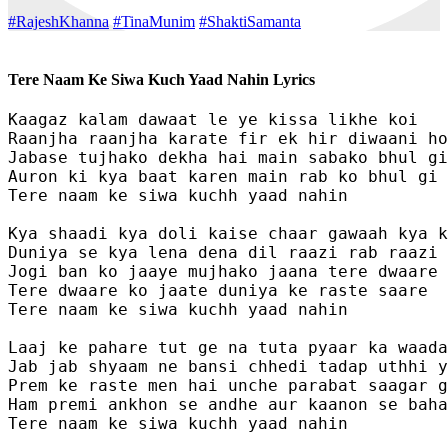
#RajeshKhanna
#TinaMunim
#ShaktiSamanta
Tere Naam Ke Siwa Kuch Yaad Nahin Lyrics
Kaagaz kalam dawaat le ye kissa likhe koi 

Raanjha raanjha karate fir ek hir diwaani ho
Jabase tujhako dekha hai main sabako bhul gi
Auron ki kya baat karen main rab ko bhul gi 
Tere naam ke siwa kuchh yaad nahin

Kya shaadi kya doli kaise chaar gawaah kya k
Duniya se kya lena dena dil raazi rab raazi 

Jogi ban ko jaaye mujhako jaana tere dwaare 

Tere dwaare ko jaate duniya ke raste saare 

Tere naam ke siwa kuchh yaad nahin

Laaj ke pahare tut ge na tuta pyaar ka waada
Jab jab shyaam ne bansi chhedi tadap uthhi y
Prem ke raste men hai unche parabat saagar g
Ham premi ankhon se andhe aur kaanon se baha
Tere naam ke siwa kuchh yaad nahin
