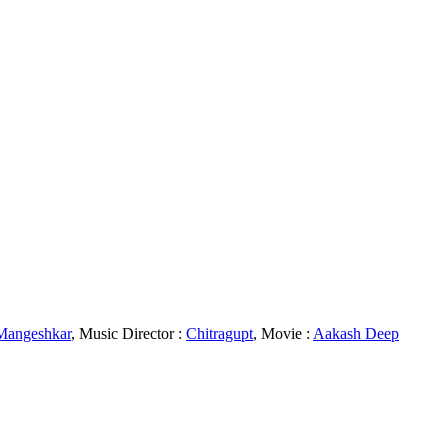
Mangeshkar
, Music Director :
Chitragupt
, Movie :
Aakash Deep