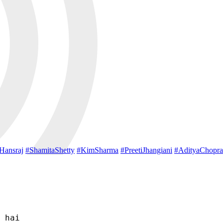
Hansraj
#ShamitaShetty
#KimSharma
#PreetiJhangiani
#AdityaChopra
 hai
