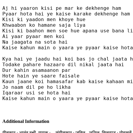
Aj hi yaaron kisi pe mar ke dekhenge ham 

Pyaar hota hai ye kaise karake dekhenge ham 

Kisi ki yaadon men khoye hue 

Khwaabon ko hamane saja liya 

Kisi ki baahon men soe hue apana use bana li
Ai yaar pyaar men koi 

Na jaagata na sota hai

Kaise kahun main o yaara ye pyaar kaise hota
Kya hai ye jaadu hai koi bas jo chal jaata h
Todake pahare hazaaro dil nikal jaata hai 

Dur kahin asamaanon par 

Hote hain ye saare faisale 

Kaun jaane koi hamasafar kab kaise kahaan mi
Jo naam dil pe ho likha 

Iqaraar usi se hota hai

Kaise kahun main o yaara ye pyaar kaise hota
Additional Information
गीतकार : आनंद बक्षी, गायक : -, संगीतकार : जतिन - ललित, चित्रपट : मोहब्बतें