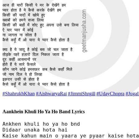
आज ही यारों किसी पे मर के देखेंगे हम 

प्यार होता है ये कैसे करके देखेंगे हम 

किसी की यादों में खोये हुए 

ख्वाबों को हमने सजा लिया 

किसी की बाहों में सोए हुए अपना उसे बना लिया 

ऐ यार प्यार में कोई 

ना जागता ना सोता है

कैसे कहूँ मैं ओ यारा ये प्यार कैसे होता है

क्या है ये जादू है कोई बस जो चल जाता है 

तोड़के पहरे हज़ारो दिल निकल जाता है 

दूर कहीं आसमानों पर 

होते हैं ये सारे फ़ैसले 

कौन जाने कोई हमसफ़र कब कैसे कहाँ मिले

जो नाम दिल पे हो लिखा 

इक़रार उसी से होता है

कैसे कहूँ मैं ओ यारा ये प्यार कैसे होता है
#ShahrukhKhan
#AishwaryaRai
#JimmiShrgill
#UdayChopra
#Jugal
Aankhein Khuli Ho Ya Ho Band Lyrics
Ankhen khuli ho ya ho bnd 

Didaar unaka hota hai 

Kaise kahun main o yaara ye pyaar kaise hota