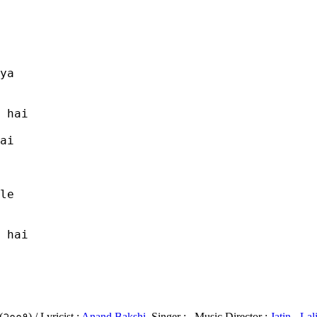
ya 

 hai

ai 

le

 hai

 (२००१) / Lyricist :
Anand Bakshi
, Singer :
, Music Director :
Jatin - Lali