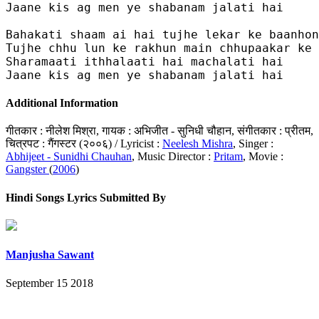
Jaane kis ag men ye shabanam jalati hai 

Bahakati shaam ai hai tujhe lekar ke baanhon
Tujhe chhu lun ke rakhun main chhupaakar ke 
Sharamaati ithhalaati hai machalati hai

Jaane kis ag men ye shabanam jalati hai
Additional Information
गीतकार : नीलेश मिश्रा, गायक : अभिजीत - सुनिधी चौहान, संगीतकार : प्रीतम,
चित्रपट : गैंगस्टर (२००६) / Lyricist :
Neelesh Mishra
, Singer :
Abhijeet - Sunidhi Chauhan
, Music Director :
Pritam
, Movie :
Gangster
(
2006
)
Hindi Songs Lyrics Submitted By
Manjusha Sawant
September 15 2018