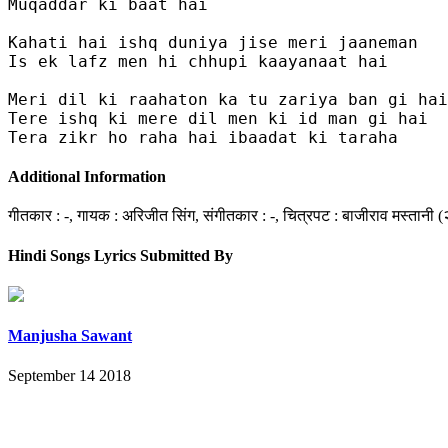
Muqaddar ki baat hai 

Kahati hai ishq duniya jise meri jaaneman 

Is ek lafz men hi chhupi kaayanaat hai 

Meri dil ki raahaton ka tu zariya ban gi hai

Tere ishq ki mere dil men ki id man gi hai 

Additional Information
गीतकार : -, गायक : अरिजीत सिंग, संगीतकार : -, चित्रपट : बाजीराव मस्तानी (
Hindi Songs Lyrics Submitted By
Manjusha Sawant
September 14 2018