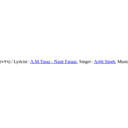
२०१५) / Lyricist :
A.M.Turaz - Nasir Faraaz
, Singer :
Arijit Singh
, Music