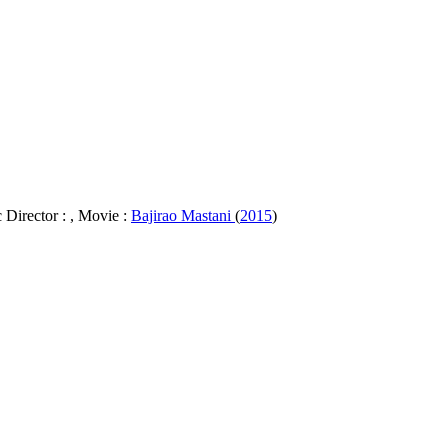
 Director :
, Movie :
Bajirao Mastani
(
2015
)