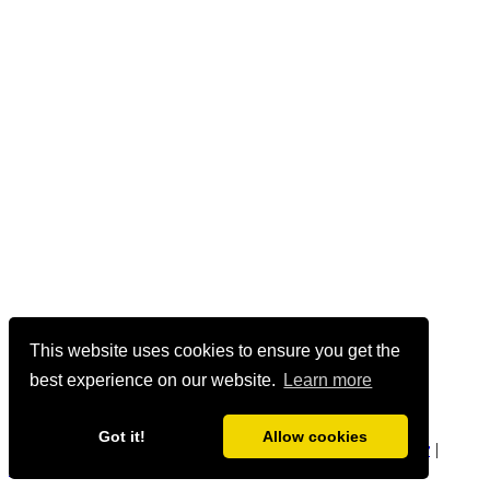
This website uses cookies to ensure you get the
best experience on our website.
Learn more
Got it!
Allow cookies
geetmanjusha.com © 1999-2020 Manjusha Umesh |
Privacy
|
Community Guidelines